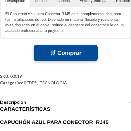
Descripción
Detalles
Videos
Envío y entrega
Política
El Capuchón Azul para Conector RJ45 es el complemento ideal para
tus instalaciones de red. Diseñado en material flexible y resistente,
evita dobleces en el cable, reduce el desgaste del conector y le da un
acabado profesional a tu proyecto.
Compatible con conectores RJ45 estándar
Protege contra polvo, tirones y daños físicos
🛒 Comprar
Fácil de instalar y excelente ajuste
Color azul ideal para organizar por categoría o uso
SKU:
00019
Categorías:
REDES
,
TECNOLOGÍA
Descripción
CARACTERÍSTICAS
CAPUCHÓN AZUL PARA CONECTOR RJ45